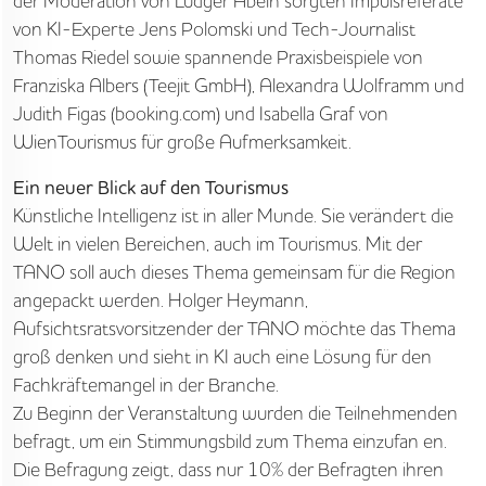
der Moderation von Ludger Abeln sorgten Impulsreferate
ANGEBOTE
von KI-Experte Jens Polomski und Tech-Journalist
Thomas Riedel sowie spannende Praxisbeispiele von
WISSEN
Franziska Albers (Teejit GmbH), Alexandra Wolframm und
Judith Figas (booking.com) und Isabella Graf von
AKTUELLES
WienTourismus für große Aufmerksamkeit.
Ein neuer Blick auf den Tourismus
MEDIEN
Künstliche Intelligenz ist in aller Munde. Sie verändert die
JOBS
Welt in vielen Bereichen, auch im Tourismus. Mit der
TANO soll auch dieses Thema gemeinsam für die Region
NORDSEETOURISMUSTAG
angepackt werden. Holger Heymann,
Aufsichtsratsvorsitzender der TANO möchte das Thema
groß denken und sieht in KI auch eine Lösung für den
Fachkräftemangel in der Branche.
Zu Beginn der Veranstaltung wurden die Teilnehmenden
befragt, um ein Stimmungsbild zum Thema einzufan en.
Die Befragung zeigt, dass nur 10% der Befragten ihren