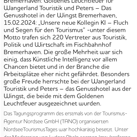
Bremerhaven: Goldenes Leuchtfeuer für
Wangerland Touristik und Peters – Das
Genusshotel in der Wingst Bremerhaven,
15.02.2024: „Unsere neue Kollegin KI – Fluch
und Segen für den Tourismus“ -unter diesem
Motto trafen sich 220 Vertreter aus Touristik,
Politik und Wirtschaft im Fischbahnhof
Bremerhaven. Die große Mehrheit war sich
einig, dass Künstliche Intelligenz vor allem
Chancen bietet und in der Branche die
Arbeitsplätze eher nicht gefährdet. Besonders
große Freude herrschte bei der Wangerland
Touristik und Peters – das Genusshotel aus der
Wingst, die beide mit dem Goldenen
STARTSEITE
Leuchtfeuer ausgezeichnet wurden.
Das Tagungsprogramm des erstmals von der Tourismus-
UNTERNEHMEN
Agentur Nordsee GmbH (TANO) organisierten
NordseeTourismusTages war hochkarätig besetzt. Unter
VORGEHEN