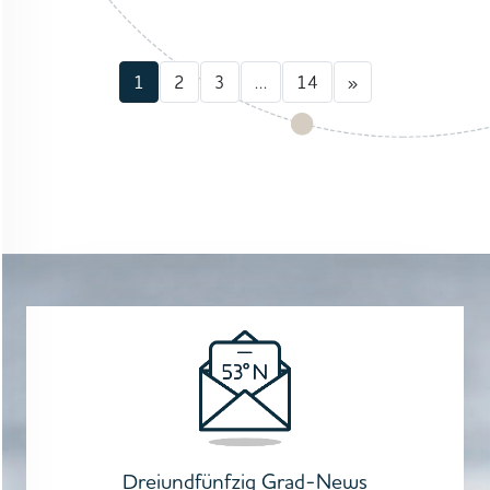
1
2
3
…
14
»
Dreiundfünfzig Grad-News