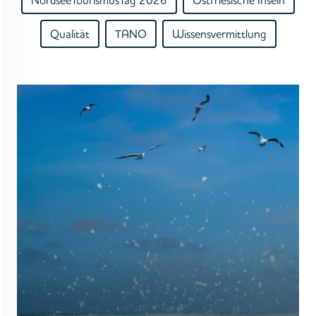
NordseeTourismusTag 2026
Ostfriesische Inseln
Qualität
TANO
Wissensvermittlung