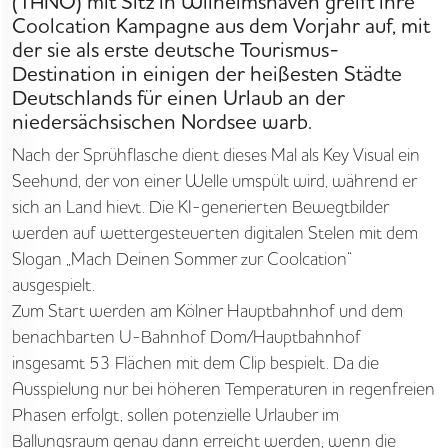
(TANO) mit Sitz in Wilhelmshaven greift ihre
Coolcation Kampagne aus dem Vorjahr auf, mit
der sie als erste deutsche Tourismus-
Destination in einigen der heißesten Städte
Deutschlands für einen Urlaub an der
STARTSEITE
niedersächsischen Nordsee warb.
Nach der Sprühflasche dient dieses Mal als Key Visual ein
UNTERNEHMEN
Seehund, der von einer Welle umspült wird, während er
sich an Land hievt. Die KI-generierten Bewegtbilder
VORGEHEN
werden auf wettergesteuerten digitalen Stelen mit dem
Slogan „Mach Deinen Sommer zur Coolcation“
ANGEBOTE
ausgespielt.
WISSEN
Zum Start werden am Kölner Hauptbahnhof und dem
benachbarten U-Bahnhof Dom/Hauptbahnhof
AKTUELLES
insgesamt 53 Flächen mit dem Clip bespielt. Da die
Ausspielung nur bei höheren Temperaturen in regenfreien
MEDIEN
Phasen erfolgt, sollen potenzielle Urlauber im
Ballungsraum genau dann erreicht werden, wenn die