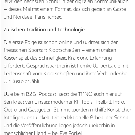
jetzt den nächsten Schritt in der digitalen Kommunikation
STARTSEITE
– dieses Mal mit einem Format, das sich gezielt an Gäste
und Nordsee-Fans richtet.
UNTERNEHMEN
Zwischen Tradition und Technologie
VORGEHEN
Die erste Folge ist schon online und widmet sich der
friesischen Sportart Klootschießen – einem uralten
ANGEBOTE
Küstenspiel, das Schnelligkeit, Kraft und Erfahrung
WISSEN
erfordert. Gesprächspartnerin ist Femke Wilberts, die mit
Leidenschaft vom Klootschießen und ihrer Verbundenheit
AKTUELLES
zur Küste erzählt.
Wie beim B2B-Podcast, setzt die TANO auch hier auf
MEDIEN
den kreativen Einsatz moderner KI-Tools: Titelbild, Intro,
Outro und Gastgeber-Stimme wurden mithilfe Künstlicher
JOBS
Intelligenz entwickelt. Die redaktionelle Arbeit, der Schnitt
NORDSEETOURISMUSTAG
und die Veröffentlichung liegen jedoch weiterhin in
menschlicher Hand – bei Eva Forkel,