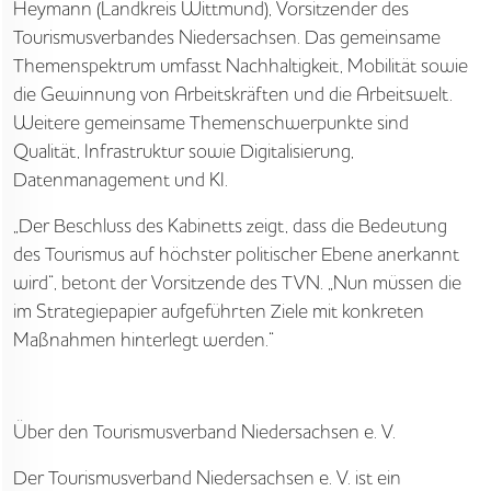
Heymann (Landkreis Wittmund), Vorsitzender des
STARTSEITE
Tourismusverbandes Niedersachsen. Das gemeinsame
Themenspektrum umfasst Nachhaltigkeit, Mobilität sowie
UNTERNEHMEN
die Gewinnung von Arbeitskräften und die Arbeitswelt.
Weitere gemeinsame Themenschwerpunkte sind
VORGEHEN
Qualität, Infrastruktur sowie Digitalisierung,
Datenmanagement und KI.
ANGEBOTE
„Der Beschluss des Kabinetts zeigt, dass die Bedeutung
WISSEN
des Tourismus auf höchster politischer Ebene anerkannt
wird“, betont der Vorsitzende des TVN. „Nun müssen die
AKTUELLES
im Strategiepapier aufgeführten Ziele mit konkreten
Maßnahmen hinterlegt werden.“
MEDIEN
JOBS
Über den Tourismusverband Niedersachsen e. V.
NORDSEETOURISMUSTAG
Der Tourismusverband Niedersachsen e. V. ist ein