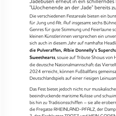
VORGEHEN
Jadebusen erneut in ein schillerndes
"Wochenende an der Jade" bereits zum
ANGEBOTE
Die verschiedenen Festareale bieten ein b
für Jung und Alt. Auf insgesamt
sechs Bühn
Genres für gute Stimmung und Feierlaune s
WISSEN
kleinen Künstlerinnen versprechen ein unver
sich auch in diesem Jahr auf namhafte
Headl
AKTUELLES
die Pulveraffen, Albie Donnelly’s Superch
,
sowie auf
Tribute Shows von 
Sweethearts
die deutsche Nationalmannschaft das Viertel
MEDIEN
2024 erreicht, können Fußballfans gemeins
Deutschlandspiels auf einer riesigen Leinwa
JOBS
Das Fest bietet jedoch nicht nur musikalisc
beeindruckende maritime Kulisse und schwi
NORDSEETOURISMUSTAG
bis hin zu Traditionsschiffen – sie alle ero
die Fregatte RHEINLAND-PFALZ, der Dampf
3, der Fischkutter TROTZ und HEIN GODENW