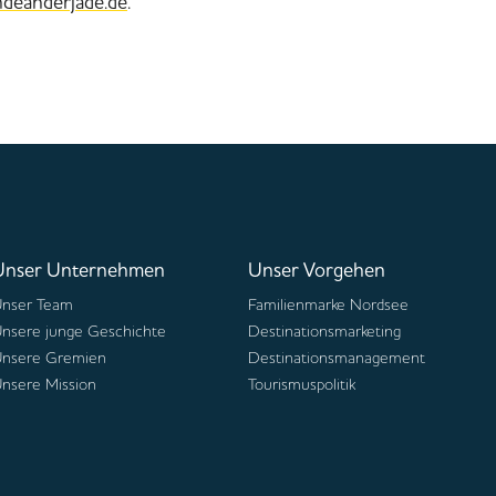
eanderjade.de
.
Unser Unternehmen
Unser Vorgehen
nser Team
Familienmarke Nordsee
nsere junge Geschichte
Destinationsmarketing
nsere Gremien
Destinationsmanagement
nsere Mission
Tourismuspolitik