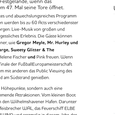
 Festgelände, wenn das
 47. Mal seine Tore öffnet.
untes und abwechslungsreiches Programm
en
werden bis zu
60 Acts
verschiedenster
orgen. Live-Musik von großen und
gessliches Erlebnis. Die Gäste können
iner
, wie
Gregor Meyle, Mr. Hurley und
arge, Sweety Glitter & The
Helene Fischer
Pink
freuen. Wenn
und
finale der FußballEuropameisterschaft
am mit anderen das
Public Viewing
des
nd am Südstrand genießen.
he Höhepunkte, sondern auch eine
mmende Attraktionen. Vom kleinen Boot
bern den Wilhelmshavener Hafen. Darunter
eisbrecher WAL, das Feuerschiff ELBE
IND und erstmalig in diesem Jahr, der