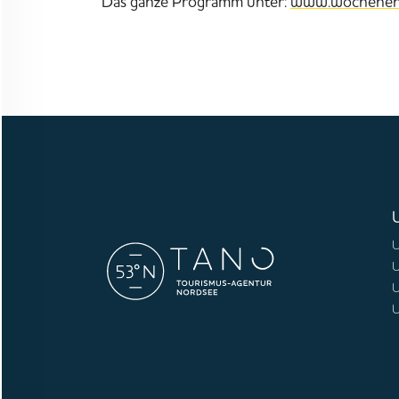
Das ganze Programm unter:
www.wochenend
U
U
U
U