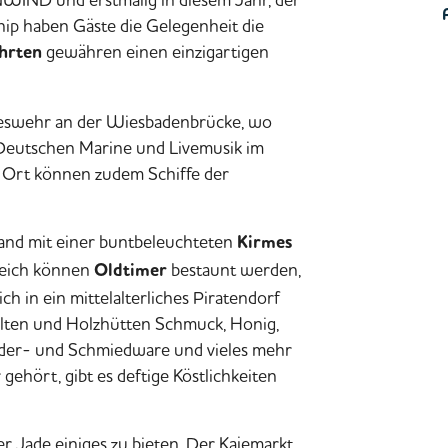
hip
haben Gäste die Gelegenheit die
gewähren einen einzigartigen
hrten
ndeswehr an der Wiesbadenbrücke, wo
Deutschen Marine und Livemusik im
 Ort können zudem Schiffe der
and mit einer buntbeleuchteten
Kirmes
deich können
bestaunt werden,
Oldtimer
 in ein mittelalterliches
Piratendorf
elten und Holzhütten Schmuck, Honig,
Leder- und Schmiedware und vieles mehr
gehört, gibt es deftige Köstlichkeiten
r Jade einiges zu bieten. Der Kajemarkt