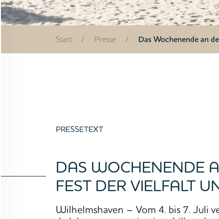
Start
/
Presse
/
Das Wochenende an der 
PRESSETEXT
STARTSEITE
DAS WOCHENENDE AN
FEST DER VIELFALT 
UNTERNEHMEN
Wilhelmshaven – Vom 4. bis 7. Juli v