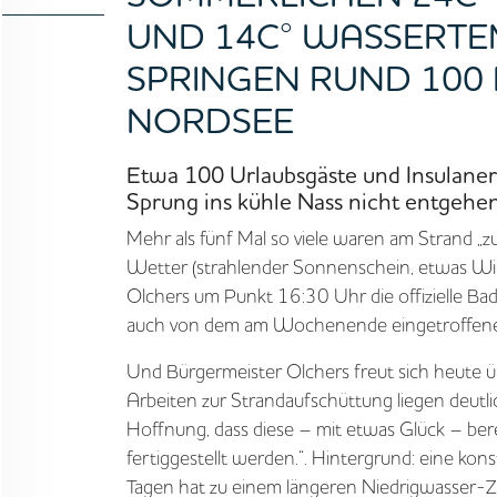
WISSEN
UND 14C° WASSERT
AKTUELLES
SPRINGEN RUND 100 
NORDSEE
MEDIEN
Etwa 100 Urlaubsgäste und Insulaner 
Sprung ins kühle Nass nicht entgehen
JOBS
Mehr als fünf Mal so viele waren am Strand „zu
Wetter (strahlender Sonnenschein, etwas Wi
NORDSEETOURISMUSTAG
Olchers um Punkt 16:30 Uhr die offizielle Bad
auch von dem am Wochenende eingetroffen
Und Bürgermeister Olchers freut sich heute ü
Arbeiten zur Strandaufschüttung liegen deutli
Hoffnung, dass diese – mit etwas Glück – be
fertiggestellt werden.“. Hintergrund: eine k
Tagen hat zu einem längeren Niedrigwasser-Ze