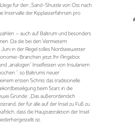
 Wege für den „Sand-Shuttle von Ost nach
 Intervalle der Kipplasterfahrten pro
szahlen – auch auf Baltrum und besonders
ien. Da die bei den Vermietern
uni in der Regel tolles Nordseewetter
ronomie-Branchen jetzt Ihr Angebot
 und „analogen“ Inselfesten von Insulanern
ochen.“, so Baltrums neuer
einem ersten Schritt das traditionelle
kordbeteiligung beim Start in die
zwei Gründe: „Das außerordentlich
rand, der für alle auf der Insel zu Fuß zu
aftlich, dass die Hauptattraktion der Insel
derhergestellt ist.