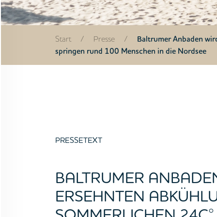
Start
/
Presse
/
Baltrumer Anbaden wir
springen rund 100 Menschen in die Nordsee
STARTSEITE
UNTERNEHMEN
PRESSETEXT
VORGEHEN
BALTRUMER ANBADE
ANGEBOTE
ERSEHNTEN ABKÜHLU
SOMMERLICHEN 24C°