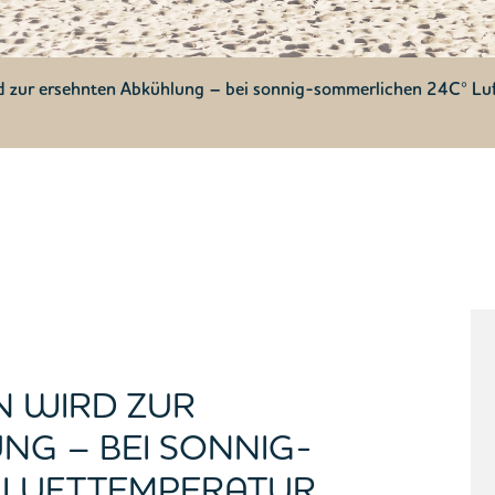
d zur ersehnten Abkühlung – bei sonnig-sommerlichen 24C° L
N WIRD ZUR
NG – BEI SONNIG-
 LUFTTEMPERATUR