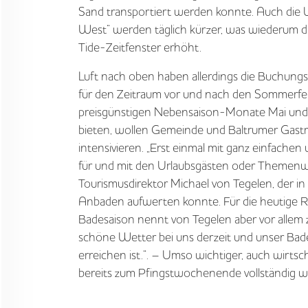
Sand transportiert werden konnte. Auch die
West“ werden täglich kürzer, was wiederum die
Tide-Zeitfenster erhöht.
Luft nach oben haben allerdings die Buchung
für den Zeitraum vor und nach den Sommerfer
preisgünstigen Nebensaison-Monate Mai und J
bieten, wollen Gemeinde und Baltrumer Gast
intensivieren. „Erst einmal mit ganz einfachen
für und mit den Urlaubsgästen oder Themenw
Tourismusdirektor Michael von Tegelen, der in 
Anbaden aufwerten konnte. Für die heutige Re
Badesaison nennt von Tegelen aber vor allem 
schöne Wetter bei uns derzeit und unser Badest
erreichen ist.“. – Umso wichtiger, auch wirtsch
bereits zum Pfingstwochenende vollständig wie