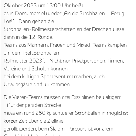
Oktober 2023 um 13:00 Uhr heißt
es in Dornumersiel wieder „An die Strohballen – Fertig –
Los!“ Dann gehen die
Strohballen-Rollmeisterschaften an der Drachenwiese
dann in die 12. Runde.
STARTSEITE
Teams aus Männern, Frauen und Mixed-Teams kämpfen
um den Titel „Strohballen-
UNTERNEHMEN
Rollmeister 2023“. Nicht nur Privatpersonen, Firmen,
Vereine und Schulen können
VORGEHEN
bei dem kultigen Sportevent mitmachen, auch
Urlaubsgäste sind willkommen.
ANGEBOTE
Die Vierer-Teams müssen drei Disziplinen bewältigen:
WISSEN
Auf der geraden Strecke
muss ein rund 250 kg schwerer Strohballen in möglichst
AKTUELLES
kurzer Zeit über die Ziellinie
gerollt werden, beim Slalom-Parcours ist vor allem
MEDIEN