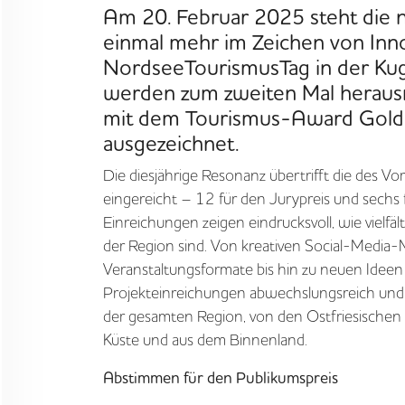
Am 20. Februar 2025 steht die 
einmal mehr im Zeichen von Inno
VORGEHEN
NordseeTourismusTag in der Kug
werden zum zweiten Mal heraus
ANGEBOTE
mit dem Tourismus-Award Gold
ausgezeichnet.
WISSEN
Die diesjährige Resonanz übertrifft die des V
eingereicht – 12 für den Jurypreis und sechs 
Einreichungen zeigen eindrucksvoll, wie vielfäl
AKTUELLES
der Region sind. Von kreativen Social-Media-
Veranstaltungsformate bis hin zu neuen Ideen 
MEDIEN
Projekteinreichungen abwechslungsreich und 
der gesamten Region, von den Ostfriesischen 
JOBS
Küste und aus dem Binnenland.
Abstimmen für den Publikumspreis
NORDSEETOURISMUSTAG