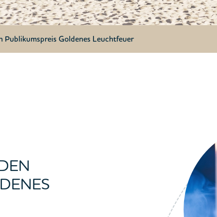
en Publikumspreis Goldenes Leuchtfeuer
 DEN
LDENES