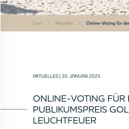
Start
/
Aktuelles
/
Online-Voting für d
AKTUELLES
| 30. JANUAR 2025
ONLINE-VOTING FÜR
PUBLIKUMSPREIS GO
STARTSEITE
LEUCHTFEUER
UNTERNEHMEN