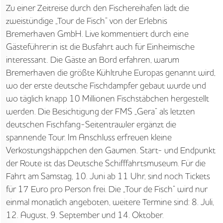
STARTSEITE
Zu einer Zeitreise durch den Fischereihafen lädt die
zweistündige „Tour de Fisch“ von der Erlebnis
UNTERNEHMEN
Bremerhaven GmbH. Live kommentiert durch eine
Gästeführer:in ist die Busfahrt auch für Einheimische
VORGEHEN
interessant. Die Gäste an Bord erfahren, warum
Bremerhaven die größte Kühltruhe Europas genannt wird,
ANGEBOTE
wo der erste deutsche Fischdampfer gebaut wurde und
WISSEN
wo täglich knapp 10 Millionen Fischstäbchen hergestellt
werden. Die Besichtigung der FMS „Gera“ als letzten
AKTUELLES
deutschen Fischfang-Seitentrawler ergänzt die
spannende Tour. Im Anschluss erfreuen kleine
MEDIEN
Verkostungshäppchen den Gaumen. Start- und Endpunkt
der Route ist das Deutsche Schifffahrtsmuseum. Für die
JOBS
Fahrt am Samstag, 10. Juni ab 11 Uhr, sind noch Tickets
für 17 Euro pro Person frei. Die „Tour de Fisch“ wird nur
NORDSEETOURISMUSTAG
einmal monatlich angeboten, weitere Termine sind: 8. Juli,
12. August, 9. September und 14. Oktober.