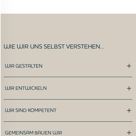
VORGEHEN
ANGEBOTE
WISSEN
WIE WIR UNS SELBST VERSTEHEN…
AKTUELLES
MEDIEN
WIR GESTALTEN
JOBS
WIR ENTWICKELN
NORDSEETOURISMUSTAG
WIR SIND KOMPETENT
GEMEINSAM BAUEN WIR