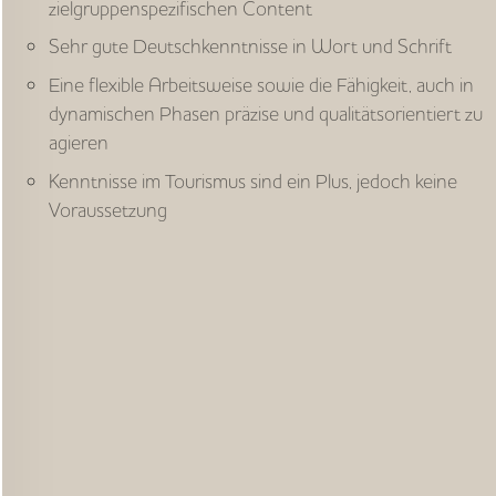
zielgruppenspezifischen Content
Sehr gute Deutschkenntnisse in Wort und Schrift
Eine flexible Arbeitsweise sowie die Fähigkeit, auch in
dynamischen Phasen präzise und qualitätsorientiert zu
agieren
Kenntnisse im Tourismus sind ein Plus, jedoch keine
Voraussetzung
… UND DAS BIETEN WIR:
Großes Gestaltungspotenzial in einem erfahrenen
und engagierten Team
Wir unterstützen bei der Vereinbarkeit von Beruf und
Familie
Kurzer Weg zum Strandkorb zum mobilen Arbeiten
Einen modern ausgestatteten Arbeitsplatz in zentraler