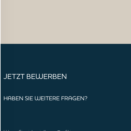
Lage von Wilhelmshaven und alle nötigen
technischen Hilfsmittel
Ein hochmotiviertes und stets gutgelauntes Team
JETZT BEWERBEN
HABEN SIE WEITERE FRAGEN?