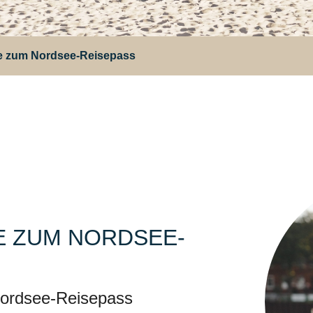
ne zum Nordsee-Reisepass
NE ZUM NORDSEE-
Nordsee-Reisepass