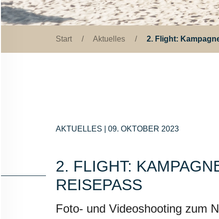
Start
/
Aktuelles
/
2. Flight: Kampag
AKTUELLES
| 09. OKTOBER 2023
STARTSEITE
2. FLIGHT: KAMPAG
UNTERNEHMEN
REISEPASS
VORGEHEN
Foto- und Videoshooting zum 